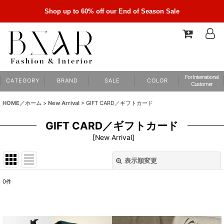
Shop up to 60% off our End of Season Sale
For International
C A T E G O R Y
B R A N D
S A L E
C O L O R
Customer
HOME／ホーム
>
New Arrival
>
GIFT CARD／ギフトカード
GIFT CARD／ギフトカード
[
New Arrival
]
表示順変更
閉じる
0
件
表示数
:
並び順
: