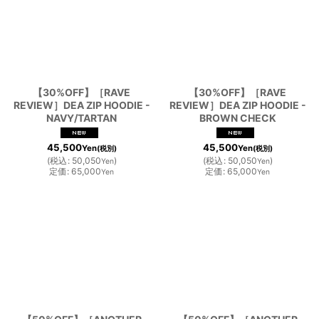
【30%OFF】［RAVE
【30%OFF】［RAVE
REVIEW］DEA ZIP HOODIE -
REVIEW］DEA ZIP HOODIE -
NAVY/TARTAN
BROWN CHECK
45,500
45,500
Yen
Yen
(税別)
(税別)
(
税込
:
50,050
)
(
税込
:
50,050
)
Yen
Yen
定価
:
65,000
定価
:
65,000
Yen
Yen