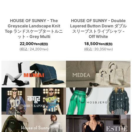
HOUSE OF SUNNY - The
HOUSE OF SUNNY - Double
Greyscale Landscape Knit
Layered Button Down ダブル
Top ランドスケープタートルニ
スリーブストライプシャツ -
ット - Grey Multi
Off White
22,000
18,500
Yen
Yen
(税別)
(税別)
(
税込
:
24,200
)
(
税込
:
20,350
)
Yen
Yen