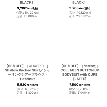
BLACK］
BLACK］
9,200
9,200
Yen
Yen
(税別)
(税別)
(
税込
:
10,120
)
(
税込
:
10,120
)
Yen
Yen
定価
:
23,000
定価
:
23,000
Yen
Yen
【60%OFF】［GHOSPELL］
【50%OFF】［determ;］
Shallow Ruched Shirt／シャ
COLLAGEN BUTTON UP
ーリングシアーブラウス -
BODYSUIT with CUPS
Hazelnut
[LATTE]
5,520
7,500
Yen
Yen
(税別)
(税別)
(
税込
:
6,072
)
(
税込
:
8,250
)
Yen
Yen
定価
:
13,800
定価
:
15,000
Yen
Yen