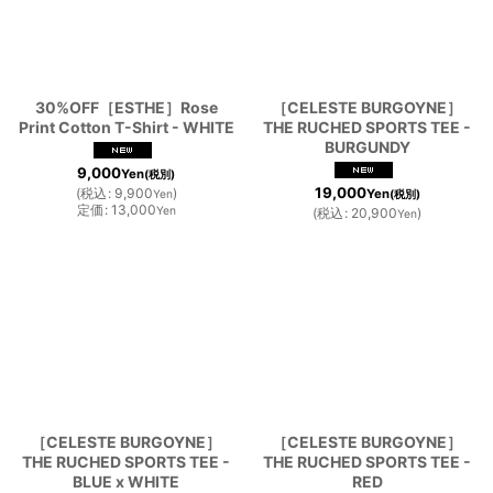
並び順
:
30%OFF［ESTHE］Rose
［CELESTE BURGOYNE］
Print Cotton T-Shirt - WHITE
THE RUCHED SPORTS TEE -
絞り込む
BURGUNDY
9,000
Yen
(税別)
19,000
(
税込
:
9,900
)
Yen
Yen
(税別)
定価
:
13,000
Yen
(
税込
:
20,900
)
Yen
［CELESTE BURGOYNE］
［CELESTE BURGOYNE］
THE RUCHED SPORTS TEE -
THE RUCHED SPORTS TEE -
BLUE x WHITE
RED