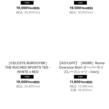
19,000
19,000
Yen
Yen
(税別)
(税別)
(
税込
:
20,900
)
(
税込
:
20,900
)
Yen
Yen
［CELESTE BURGOYNE］
【40%OFF】［NORR］Rome
THE RUCHED SPORTS TEE -
Oversize Shirt オーバーサイ
WHITE x RED
ズレースシャツ - Ivory
19,000
11,800
Yen
Yen
(税別)
(税別)
(
税込
:
20,900
)
(
税込
:
12,980
)
Yen
Yen
定価
:
19,000
Yen