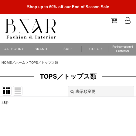
Shop up to 60% off our End of Season Sale
For International
C A T E G O R Y
B R A N D
S A L E
C O L O R
Customer
HOME／ホーム
>
TOPS／トップス類
TOPS／トップス類
表示順変更
閉じる
48
件
サブカテゴリ
:
表示数
: