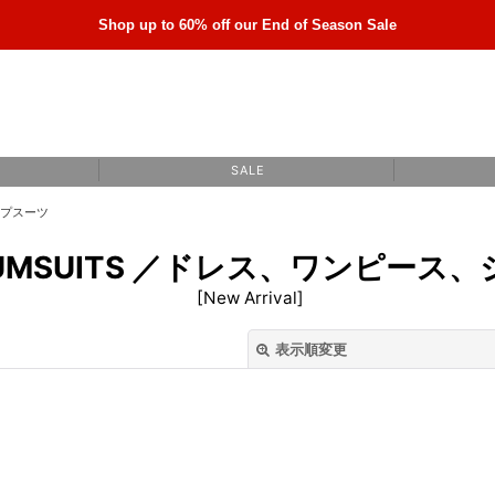
Shop up to 60% off our End of Season Sale
S A L E
ャンプスーツ
& JUMSUITS ／ドレス、ワンピー
[
New Arrival
]
表示順変更