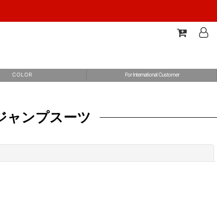
C O L O R
For International Customer
ス、ジャンプスーツ
閉じる