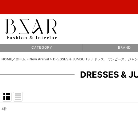
C A T E G O R Y
B R A N D
HOME／ホーム
>
New Arrival
>
DRESSES & JUMSUITS ／ドレス、ワンピース、ジ
DRESSES 
4
件
表示数
:
並び順
: