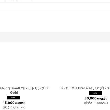
tte Ring Small コレットリング S -
BIKO - Gia Bracelet ジアブレ
Gold
36,000
Yen
(税別)
15,900
(
税込
:
39,600
)
Yen
(税別)
Yen
(
税込
:
17,490
)
Yen