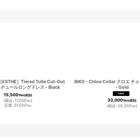
STHE］Tiered Tulle Cut-Out
BIKO - Chloe Collar クロ
ss チュールロングドレス - Black
- Gold
15,500
Yen
(税別)
33,000
(
税込
:
17,050
)
Yen
(税別)
Yen
定価
:
31,000
(
税込
:
36,300
)
Yen
Yen