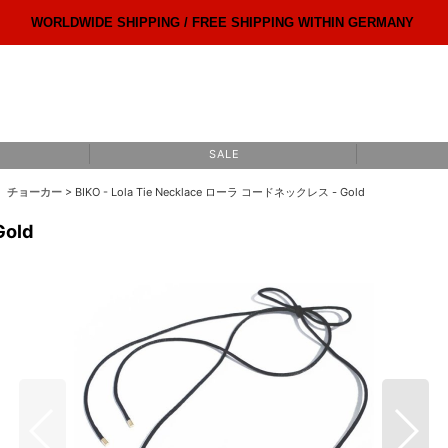
WORLDWIDE SHIPPING / FREE SHIPPING WITHIN GERMANY
S A L E
ス、チョーカー
>
BIKO - Lola Tie Necklace ローラ コードネックレス - Gold
Gold