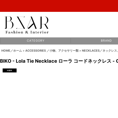
C A T E G O R Y
B R A N D
HOME／ホーム
>
ACCESSORIES ／小物、アクセサリー類
>
NECKLACES／ネックレ
BIKO - Lola Tie Necklace ローラ コードネックレス - 