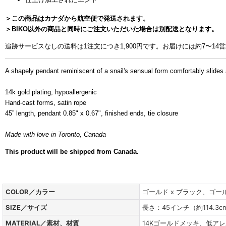
＞この商品はカナダから航空便で発送されます。
＞BIKO以外の商品と同時にご注文いただいた場合は別配送となります。
追跡サービスなしの送料は
1
注文につき
1,900
円です。お届けには約
7
〜
14
営
A shapely pendant reminiscent of a snail's sensual form comfortably slides 
14k gold plating, hypoallergenic
Hand-cast forms, satin rope
45” length, pendant 0.85" x 0.67", finished ends, tie closure
Made with love in Toronto, Canada
This product will be shipped from Canada.
ゴールドアイテム
COLOR／カラー
ゴールド x ブラック、ゴール
SIZE／サイズ
長さ：45インチ（約114.3cm
MATERIAL／素材、材質
14Kゴールドメッキ、低ア