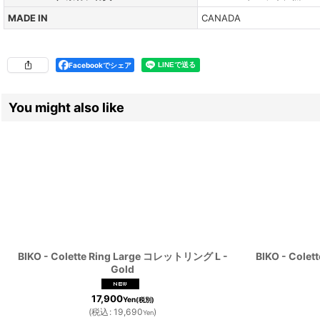
MADE IN
CANADA
Facebookでシェア
You might also like
BIKO - Colette Ring Large コレットリング L -
BIKO - Cole
Gold
17,900
Yen
(税別)
(
税込
:
19,690
)
Yen