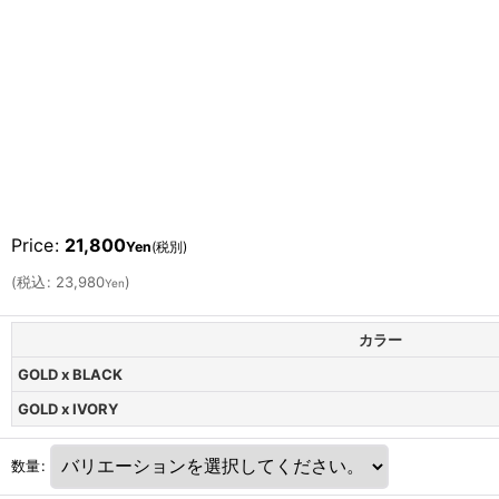
Price
:
21,800
Yen
(税別)
(
税込
:
23,980
)
Yen
カラー
GOLD x BLACK
GOLD x IVORY
数量
: