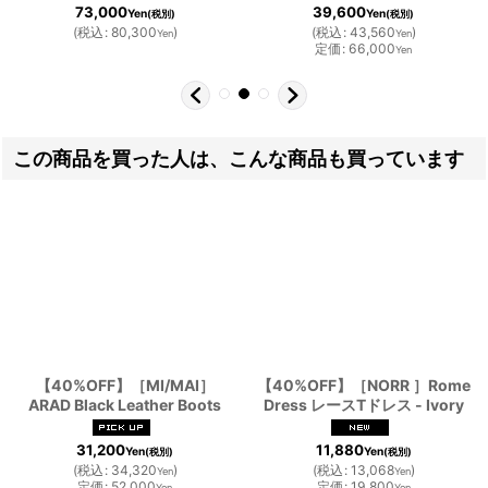
39,600
73,000
Yen
Yen
(税別)
(税別)
(
税込
:
43,560
)
(
税込
:
80,300
)
Yen
Yen
定価
:
66,000
Yen
この商品を買った人は、こんな商品も買っています
【40%OFF】［MI/MAI］
【40%OFF】［NORR ］Rome
ARAD Black Leather Boots
Dress レースTドレス - Ivory
31,200
11,880
Yen
Yen
(税別)
(税別)
(
税込
:
34,320
)
(
税込
:
13,068
)
Yen
Yen
定価
:
52,000
定価
:
19,800
Yen
Yen