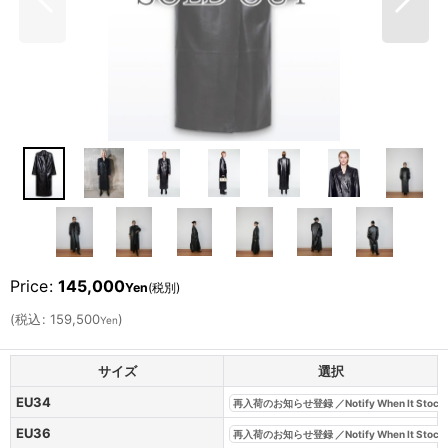
Price
:
145,000
Yen
(税別)
(
税込
:
159,500
)
Yen
サイズ
選択
EU34
再入荷のお知らせ登録 ／Notify When It Stock
EU36
再入荷のお知らせ登録 ／Notify When It Stock