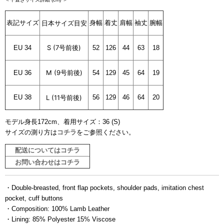
表記サイズ
日本サイズ目安
身幅
着丈
肩幅
袖丈
腕幅
S (
7
号前後)
EU 34
52
126
44
63
18
M (
9
号前後)
EU 36
54
129
45
64
19
EU 38
L (
11
号前後)
56
129
46
64
20
モデル身長172cm、着用サイズ：36 (S)
サイズの測り方は
コチラ
をご参照ください。
ブラックアイテム
配送についてはコチラ
お問い合わせはコチラ
・Double-breasted, front flap pockets, shoulder pads, imitation chest
pocket, cuff buttons
・
Composition: 100% Lamb Leather
・Lining: 85% Polyester 15% Viscose