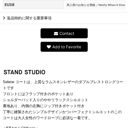
EU38
再入荷のお知らせ登録 ／Notify When It Stock
返品特約に関する重要事項
Contact
Add to Favorite
Selene コートは、上質なラムスキンレザーのダブルブレストロングコー
トです
フロントにはフラップ付きのポケットあり
ショルダーパッド入りのややリラックスシルエット
裏地あり、内側の左胸にジップ付きポケット付き
丁寧に縫製されたシンプルデザインかつパーフェクトシルエットのこの
コートは大人女性のワードローブに必須な一着です。
＜平置きサイズ詳細
(cm)
＞