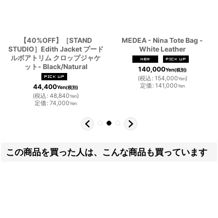
【40%OFF】［STAND
MEDEA - Nina Tote Bag -
STUDIO］Edith Jacket プード
White Leather
ルボアトリム クロップジャケ
ット- Black/Natural
140,000
Yen
(税別)
(
税込
:
154,000
)
Yen
定価
:
141,000
44,400
Yen
Yen
(税別)
(
税込
:
48,840
)
Yen
定価
:
74,000
Yen
この商品を買った人は、こんな商品も買っています