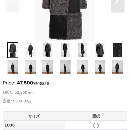
Price
:
47,500
Yen
(税別)
(
税込
:
52,250
)
Yen
定価
:
95,000
Yen
サイズ
選択
EU36