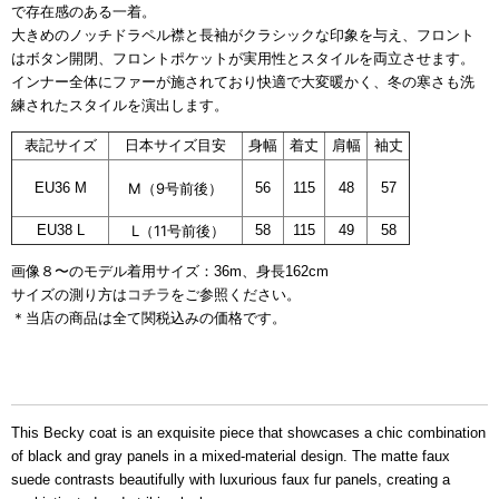
で存在感のある一着。
大きめのノッチドラペル襟と長袖がクラシックな印象を与え、フロント
はボタン開閉、フロントポケットが実用性とスタイルを両立させます。
インナー全体にファーが施されており快適で大変暖かく、冬の寒さも洗
練されたスタイルを演出します。
表記サイズ
日本サイズ目安
身幅
着丈
肩幅
袖丈
EU36 M
M
（
9
号前後）
56
115
48
57
EU38 L
L
（
11
号前後）
58
115
49
58
画像８〜のモデル着用サイズ：36m、身長162cm
サイズの測り方は
コチラ
をご参照ください。
＊当店の商品は全て関税込みの価格です。
グレーアイテム、ブラックア
イテム
This Becky coat is an exquisite piece that showcases a chic combination
of black and gray panels in a mixed-material design. The matte faux
suede contrasts beautifully with luxurious faux fur panels, creating a