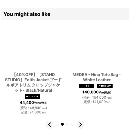
You might also like
【40%OFF】［STAND
MEDEA - Nina Tote Bag -
STUDIO］Edith Jacket プード
White Leather
ルボアトリム クロップジャケ
ット- Black/Natural
140,000
Yen
(税別)
(
税込
:
154,000
)
Yen
定価
:
141,000
44,400
Yen
Yen
(税別)
(
税込
:
48,840
)
Yen
定価
:
74,000
Yen