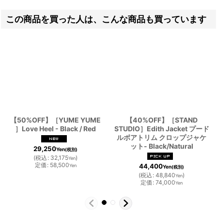
この商品を買った人は、こんな商品も買っています
【50%OFF】［YUME YUME
【40%OFF】［STAND
］Love Heel - Black / Red
STUDIO］Edith Jacket プード
ルボアトリム クロップジャケ
ット- Black/Natural
29,250
Yen
(税別)
(
税込
:
32,175
)
Yen
定価
:
58,500
44,400
Yen
Yen
(税別)
(
税込
:
48,840
)
Yen
定価
:
74,000
Yen