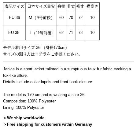
表記サイズ
日本サイズ目安
身幅
着丈
裄丈
襟高さ
M
（
9
号前後）
EU 36
60
70
72
10
EU 38
L
（
11
号前後)
62
71
73
10
モデル着用サイズ:36 （身長170cm)
サイズの測り方は
コチラ
をご参照ください。
ブラウンアイテム
Janice is a short jacket tailored in a sumptuous faux fur fabric evoking a
fox-like allure.
Details include collar lapels and front hook closure.
The model is 170 cm and is wearing a size 36.
Composition: 100% Polyester
Lining: 100% Polyester
＞We ship world-wide
＞
Free shipping for customers within Germany