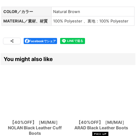
COLOR／カラー
Natural Brown
MATERIAL／素材、材質
100% Polyester 、裏地：100% Polyester
Facebookでシェア
You might also like
【40%OFF】［MI/MAI］
【40%OFF】［MI/MAI］
NOLAN Black Leather Cuff
ARAD Black Leather Boots
Boots