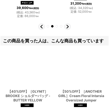
31,200
Yen
(税別)
39,600
(
税込
:
34,320
)
Yen
(税別)
Yen
定価
:
52,000
(
税込
:
43,560
)
Yen
Yen
定価
:
66,000
Yen
この商品を買った人は、こんな商品も買っています
【40%0FF】［GLYNIT］
【50%OFF】［ANOTHER
BROOKE ショルダーバッグ -
GIRL］Cream Floral Intarsia
BUTTER YELLOW
Oversized Jumper