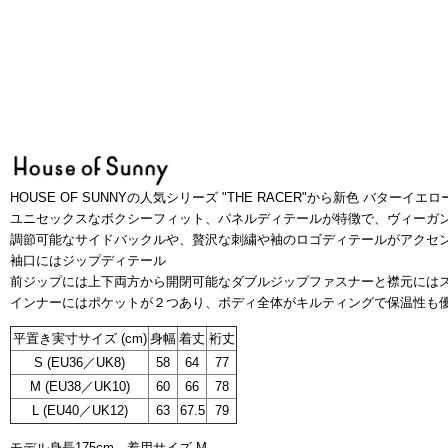
HOUSE OF SUNNYの人気シリーズ "THE RACER"から新色 バターイエ
ユニセックスなボクシーフィット、パネルディテールが特徴で、ヴィーガ
調節可能なサイドバックルや、贅沢な刺繍や袖のロゴディテールがアクセ
袖口にはジップディテール
前ジップには上下両方から開閉可能なダブルジップファスナーと襟元には
インナーにはポケットが２つあり、ボディ全体がキルティングで保温性も
平置き実寸サイズ (cm)
身幅
着丈
裄丈
S (EU36／UK8)
58
64
77
M (EU38／UK10)
60
66
78
L (EU40／UK12)
63
67.5
79
モデル身長175cm、着用サイズ M