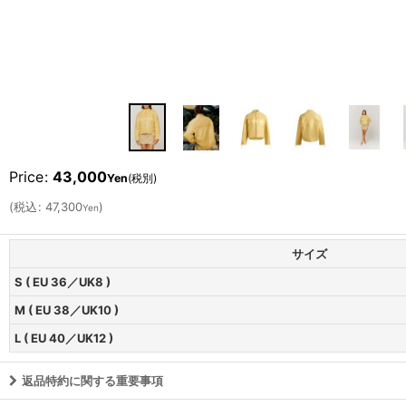
Price
:
43,000
Yen
(税別)
(
税込
:
47,300
)
Yen
サイズ
S ( EU 36／UK8 )
M ( EU 38／UK10 )
L ( EU 40／UK12 )
返品特約に関する重要事項