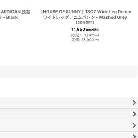
CARDIGAN 脱着
［HOUSE OF SUNNY］13OZ Wide Leg Denim
Black
ワイドレッグデニムパンツ - Washed Grey
[
50%OFF
]
11,950
Yen
(税別)
(
税込
:
13,145
)
Yen
定価
:
23,900
Yen