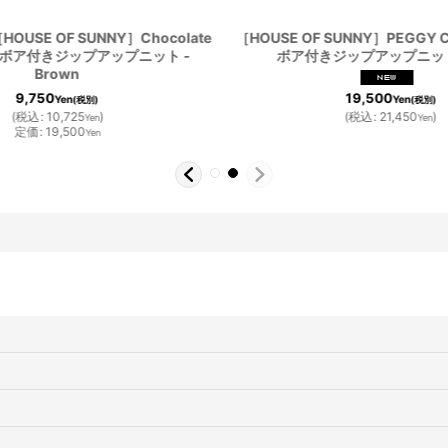
OUSE OF SUNNY］Chocolate
［HOUSE OF SUNNY］PEGGY 
脱着ボア付きジップアップニット -
ボア付きジップアップニット- 
Brown
19,500
9,750
Yen
Yen
(税別)
(税別)
(
税込
:
21,450
)
(
税込
:
10,725
)
Yen
Yen
定価
:
19,500
Yen