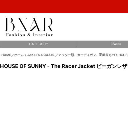
C A T E G O R Y
B R A N D
HOME／ホーム
>
JAKETS & COATS ／アウター類、カーディガン、羽織りもの
>
HOUS
HOUSE OF SUNNY - The Racer Jacket ビーガン