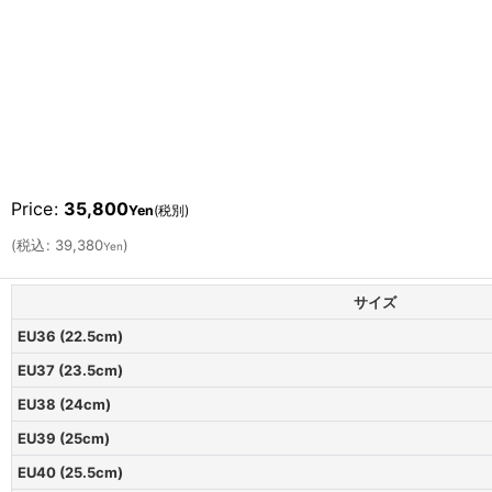
Price
:
35,800
Yen
(税別)
(
税込
:
39,380
)
Yen
サイズ
EU36 (22.5cm)
EU37 (23.5cm)
EU38 (24cm)
EU39 (25cm)
EU40 (25.5cm)