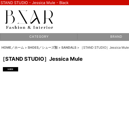
STAND STUDIO - Jessica Mule - Black
C A T E G O R Y
B R A N D
HOME／ホーム
>
SHOES／シューズ類
>
SANDALS
>
［STAND STUDIO］Jessica Mule
［STAND STUDIO］Jessica Mule