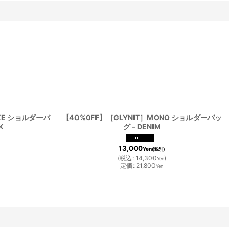
OKE ショルダーバ
【40%0FF】［GLYNIT］MONO ショルダーバッ
K
グ - DENIM
13,000
Yen
(税別)
(
税込
:
14,300
)
Yen
定価
:
21,800
Yen