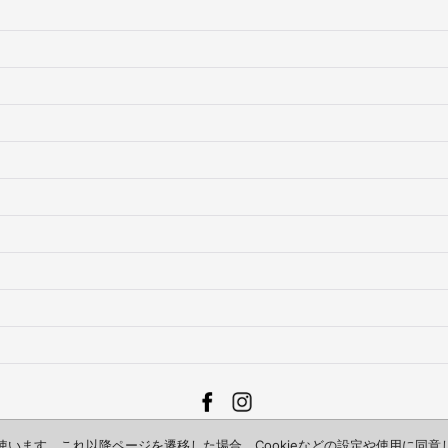
Copyright (C) 2003-2025 BZAR. All Rights Reserved.
を使います。これ以降ページを遷移した場合、Cookieなどの設定や使用に同