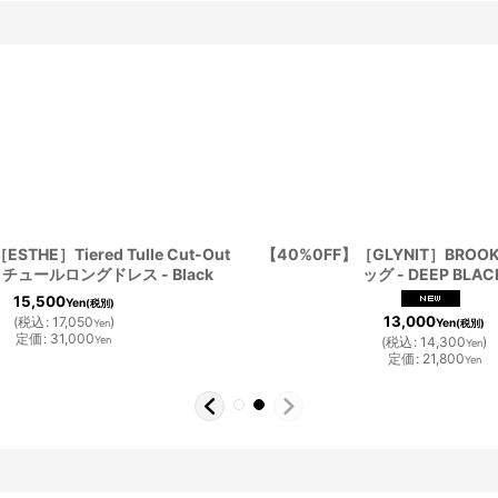
STHE］Tiered Tulle Cut-Out
【40%0FF】［GLYNIT］BRO
ss チュールロングドレス - Black
ッグ - DEEP BLAC
15,500
Yen
(税別)
13,000
(
税込
:
17,050
)
Yen
(税別)
Yen
定価
:
31,000
(
税込
:
14,300
)
Yen
Yen
定価
:
21,800
Yen