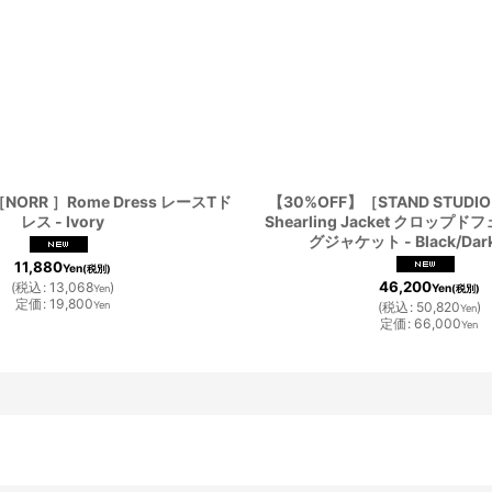
NORR ］Rome Dress レースTド
【30%OFF】［STAND STUDIO］
レス - Ivory
Shearling Jacket クロッ
グジャケット - Black/Dark
11,880
Yen
(税別)
46,200
(
税込
:
13,068
)
Yen
Yen
(税別)
定価
:
19,800
Yen
(
税込
:
50,820
)
Yen
定価
:
66,000
Yen