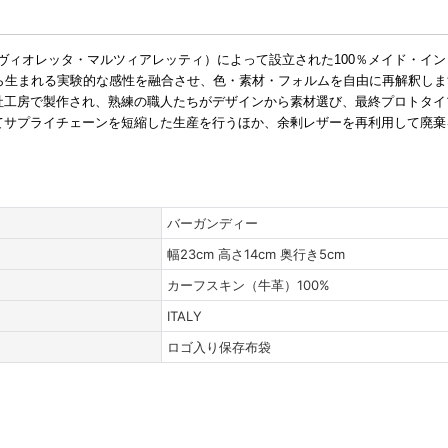
aletti（ヴィオレッタ・マルツィアレッティ）によって設立された100％メイド・
ら生まれる実験的な感性を融合させ、色・素材・フォルムを自由に再解釈しま
社工房で製作され、熟練の職人たちがデザインから素材選び、最終プロトタイ
てサプライチェーンを短縮した生産を行うほか、余剰レザーを再利用して廃棄
バーガンディー
幅23cm 高さ14cm 奥行き5cm
カーフスキン（牛革）100%
ITALY
ロゴ入り保存布袋