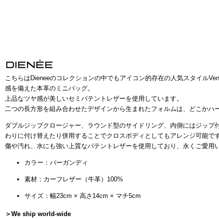
こちらはDieneeのコレクションの中でもアイコン的存在の人気スタイルVene
感を備えた本革のミニバッグ。
上品なツヤ感が美しいセミパテントレザーを使用しています。
二つの長方形を組み合わせたデザインから生まれたフォルムは、どこかハ
ダブルジップクロージャー、ラウンド型のサイドリング、内側にはジップ
わりに付け替えたり併用することでクロスボディとしてもアレンジ可能で
傷や汚れ、水にも強い上質なパテントレザーを使用しており、永くご愛用
カラー：バーガンディ
素材：カーフレザー（牛革）100%
サイズ：幅23cm × 高さ14cm × マチ5cm
＞We ship world-wide
レッドアイテム