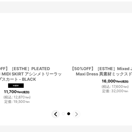
FF】［ESTHE］PLEATED
【50%OFF】［ESTHE］Mixed Je
C MIDI SKIRT アシンメトリーラッ
Maxi Dress 異素材ミックスドレ
プスカート - BLACK
16,000
Yen
(税別)
(
税込
:
17,600
)
Yen
定価
:
32,000
11,700
Yen
Yen
(税別)
(
税込
:
12,870
)
Yen
定価
:
19,500
Yen