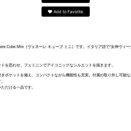
Add to Favorite
re Cube Mini（ヴェネーレ キューブ ミニ）です。イタリア語で“女神ヴ
ートを思わせ、フェミニンでアイコニックなシルエットを描きます。
付きポケットを備え、コンパクトながら機能性も充実。付属の取り外し可能な
す。
いただける一品です。