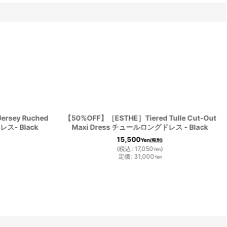
rsey Ruched
【50%OFF】［ESTHE］Tiered Tulle Cut-Out
ス- Black
Maxi Dress チュールロングドレス - Black
15,500
Yen
(税別)
(
税込
:
17,050
)
Yen
定価
:
31,000
Yen