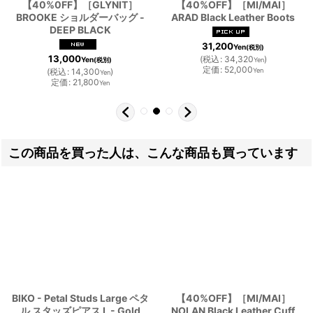
【40%0FF】［GLYNIT］
【40%OFF】［MI/MAI］
BROOKE ショルダーバッグ -
ARAD Black Leather Boots
DEEP BLACK
31,200
Yen
(税別)
13,000
(
税込
:
34,320
)
Yen
(税別)
Yen
定価
:
52,000
(
税込
:
14,300
)
Yen
Yen
定価
:
21,800
Yen
この商品を買った人は、こんな商品も買っています
BIKO - Petal Studs Large ペタ
【40%OFF】［MI/MAI］
ル スタッズピアス L - Gold
NOLAN Black Leather Cuff