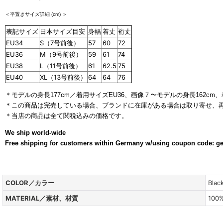
＜平置きサイズ詳細 (cm) ＞
表記サイズ
日本サイズ目安
身幅
着丈
裄丈
EU34
S（7号前後）
57
60
72
EU36
M（9号前後）
59
61
74
EU38
L（11号前後）
61
62.5
75
EU40
XL（13号前後）
64
64
76
＊モデルの身長177cm／着用サイズEU36、画像７〜モデルの身長162cm、
＊この商品は完売している場合、ブランドに在庫がある場合は取り寄せ、
＊当店の商品は全て関税込みの価格です。
ブラックアイテム
We ship world-wide
Free shipping for customers within Germany w/using coupon code: g
COLOR／カラー
Blac
MATERIAL／素材、材質
100