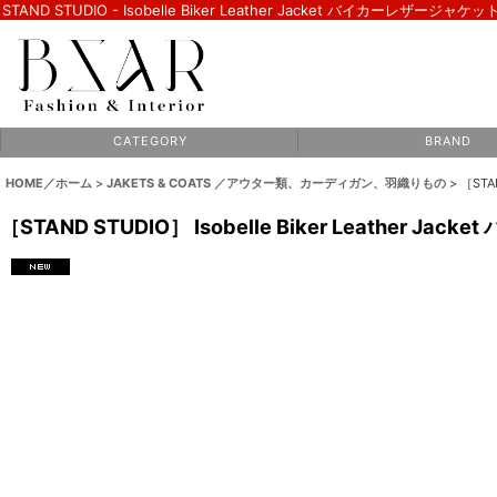
STAND STUDIO - Isobelle Biker Leather Jacket バイカーレザージャケット 
C A T E G O R Y
B R A N D
HOME／ホーム
>
JAKETS & COATS ／アウター類、カーディガン、羽織りもの
>
［STAN
［STAND STUDIO］ Isobelle Biker Leather Ja