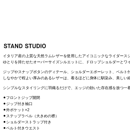
イタリア産の上質な天然ラムレザーを使用したアイコニックなライダース
ゆとりを持たせたオーバーサイズシルエットに、ドロップショルダーとワ
ジップやスナップボタンのディテール、ショルダーエポーレット、ベルト
しなやかで程よい厚みのあるレザーは、着るほどに身体に馴染み、美しい
シンプルなスタイリングに羽織るだけで、エッジの効いた存在感を放つ一
⚫︎フロントジップ開閉
⚫︎ジップ付き袖口
⚫︎外ポケット×2
⚫︎ステップラペル（大きめの襟）
⚫︎ショルダーストラップ付き
⚫︎ベルト付きウエスト