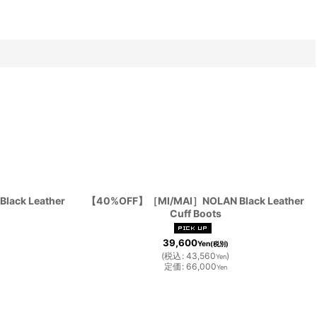
ack Leather
【40%OFF】［MI/MAI］NOLAN Black Leather
Cuff Boots
39,600
Yen
(税別)
(
税込
:
43,560
)
Yen
定価
:
66,000
Yen