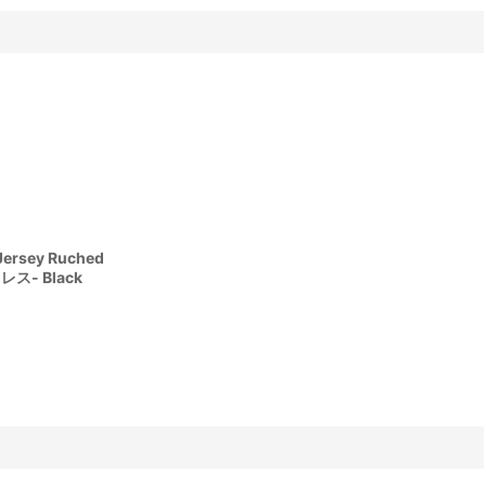
rsey Ruched
ス- Black