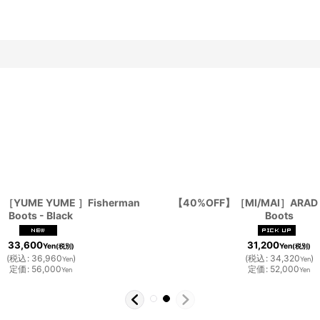
［YUME YUME ］Fisherman
【40%OFF】［MI/MAI］ARAD Bl
Boots - Black
Boots
33,600
31,200
Yen
Yen
(税別)
(税別)
(
税込
:
36,960
)
(
税込
:
34,320
)
Yen
Yen
定価
:
56,000
定価
:
52,000
Yen
Yen