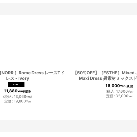
NORR ］Rome Dress レースTド
【50%OFF】［ESTHE］Mixed Je
レス - Ivory
Maxi Dress 異素材ミックスドレ
16,000
Yen
(税別)
11,880
(
税込
:
17,600
)
Yen
(税別)
Yen
定価
:
32,000
(
税込
:
13,068
)
Yen
Yen
定価
:
19,800
Yen