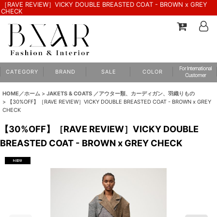
［RAVE REVIEW］VICKY DOUBLE BREASTED COAT - BROWN x GREY
CHECK
For International
C A T E G O R Y
B R A N D
S A L E
C O L O R
Customer
HOME／ホーム
>
JAKETS & COATS ／アウター類、カーディガン、羽織りもの
>
【30%OFF】［RAVE REVIEW］VICKY DOUBLE BREASTED COAT - BROWN x GREY
CHECK
【30%OFF】［RAVE REVIEW］VICKY DOUBLE
BREASTED COAT - BROWN x GREY CHECK