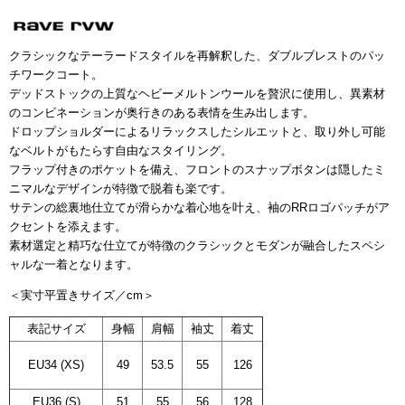
クラシックなテーラードスタイルを再解釈した、ダブルブレストのパッ
チワークコート。
デッドストックの上質なヘビーメルトンウールを贅沢に使用し、異素材
のコンビネーションが奥行きのある表情を生み出します。
ドロップショルダーによるリラックスしたシルエットと、取り外し可能
なベルトがもたらす自由なスタイリング。
フラップ付きのポケットを備え、フロントのスナップボタンは隠したミ
ニマルなデザインが特徴で脱着も楽です。
サテンの
総裏地仕立てが
滑らかな着心地を叶え、袖のRRロゴパッチがア
クセントを添えます。
素材選定と精巧な仕立てが特徴のクラシックとモダンが融合したスペシ
ャルな一着となります。
＜実寸平置きサイズ／cm＞
表記サイズ
身幅
肩幅
袖丈
着丈
EU34 (XS)
49
53.5
55
126
EU36 (S)
51
55
56
128