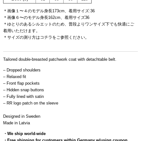
＊画像１〜４のモデル身長173cm、着用サイズ:36
＊画像６〜のモデル身長162cm、着用サイズ36
＊ゆとりのあるシルエットのため、普段よりワンサイズ下でも快適にご
着用いただけます。
＊サイズの測り方は
コチラ
をご参照ください。
ブラウンアイテム、パタ
ーンアイテム、グレーアイテム
Tailored double-breasted patchwork coat with detachtable belt.
– Dropped shoulders
– Relaxed fit
– Front flap pockets
– Hidden snap buttons
– Fully lined with satin
– RR logo patch on the sleeve
Designed in Sweden
Made in Latvia
・
We ship world-wide
・Free shipping for customers within Germany w/using coupon