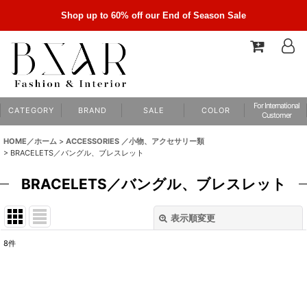
Shop up to 60% off our End of Season Sale
For International
C A T E G O R Y
B R A N D
S A L E
C O L O R
Customer
HOME／ホーム
>
ACCESSORIES ／小物、アクセサリー類
>
BRACELETS／バングル、ブレスレット
BRACELETS／バングル、ブレスレット
表示順変更
閉じる
8
件
表示数
:
並び順
: