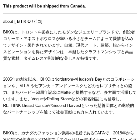
This product will be shipped from Canada.
about [
B I K O
/ビコ]
BIKOは、トロントを拠点にしたモダンなジュエリーブランドで、創設者
コリーヌ・アネストポウロスが率いる小さなチームによって愛情を込め
てデザイン・製作されています。自然、現代アート、建築、旅からイン
スピレーションを得たデザインは、卓越したクラフトマンシップと高品
質な素材、タイムレスで彫刻的な美しさが特徴です。
2005年の創立以来、BIKOはNordstromやHudson's Bayとのコラボレーシ
ョンや、M.I.A.やビアンカ・アンドレースクなどのセレブリティとの協
力、またバービー60周年記念にMattelと提携するなど、多方面で活躍して
います。また、VogueやRolling Stoneなどの有名雑誌にも登場し、
RETHINK Breast CancerやSecond Harvestといった慈善団体との継続的
なパートナーシップを通じて社会貢献にも力を入れています。
BIKO
は、カナダのファッション業界の権威である
CAFA
で、
2018
年から
2022
年の
4
年連続と
2024
年で「アクセサリーデザイナー・オブ・ザ・イヤ