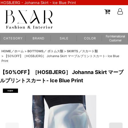
HOSBJERG - Johanna Skirt - Ice Blue Print
For International
C A T E G O R Y
B R A N D
S A L E
C O L O R
Customer
HOME／ホーム
>
BOTTOMS／ ボトムス類
>
SKIRTS ／スカート類
>
【50%OFF】［HOSBJERG］ Johanna Skirt マーブルプリントスカート- Ice Blue
Print
【50%OFF】［HOSBJERG］ Johanna Skirt マーブ
ルプリントスカート- Ice Blue Print