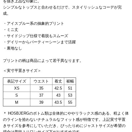
を描き上品な印象に。
シンプルなトップスと合わせるだけで、スタイリッシュなコーデが完
成。
・アイスブルー系の抽象的プリント
・ミニ丈
・サイドジップ仕様で着脱もスムーズ
・デイリーからパーティーシーンまで活躍
・裏地なし
プリントの柄は商品によって若干異なります。
＜実寸平置きサイズ＞
ウエスト
着丈
表記サイズ
裾幅
XS
35
42.5
51
S
37
43
53
M
39
43.5
55
＊ HOSBJERGのボトム類は全体的にややリラックス感のある、程よく体
のラインを拾わないナチュラルなフィット感が特徴です。上記実寸平置
きサイズを参考にしていただき、ぴったりめにジャストサイズが希望の
場合は普段よりワンサイズ下がおすすめです。