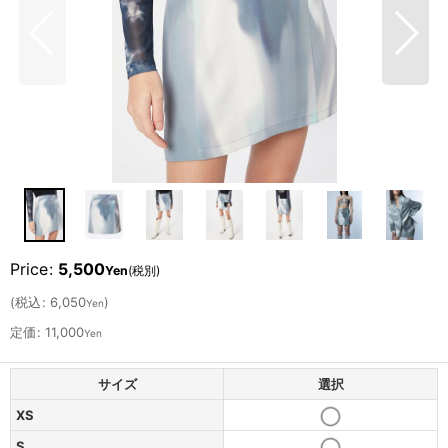
Price
:
5,500
Yen
(税別)
(
税込
:
6,050
)
Yen
定価
:
11,000
Yen
サイズ
選択
XS
S