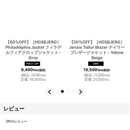
【60%OFF】［HOSBJERG］
【50%OFF】［HOSBJERG］
Philadelphia Jacket フィラデ
Jensis Tailor Blazer テイラー
ルフィアクロップジャケット -
ブレザージャケット - Yellow
Grey
Beige
6,400
10,500
Yen
Yen
(税別)
(税別)
(
税込
:
7,040
)
(
税込
:
11,550
)
Yen
Yen
定価
:
16,000
定価
:
21,000
Yen
Yen
レビュー
0
件のレビュー