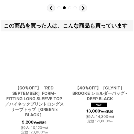
この商品を買った人は、こんな商品も買っています
【60%OFF】［RED
【40%0FF】［GLYNIT］
SEPTEMBER］FORM-
BROOKE ショルダーバッグ -
FITTING LONG SLEEVE TOP
DEEP BLACK
／ハイネックプリントロングス
リーブトップ［GREEN x
13,000
Yen
(税別)
BLACK］
(
税込
:
14,300
)
Yen
定価
:
21,800
9,200
Yen
Yen
(税別)
(
税込
:
10,120
)
Yen
定価
:
23,000
Yen