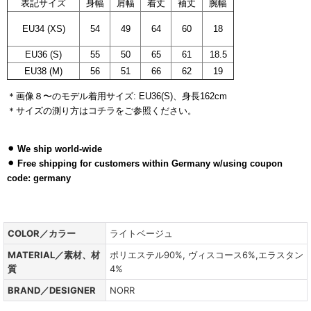
肩幅
着丈
袖丈
腕幅
表記サイズ
身幅
EU34 (XS)
54
49
64
60
18
EU36 (S)
55
50
65
61
18.5
EU38 (M)
56
51
66
62
19
＊画像８〜のモデル着用サイズ: EU36(S)、身長162cm
＊サイズの測り方は
コチラ
をご参照ください。
ホワイトアイテム、ベー
ジュアイテム
⚫︎
We ship world-wide
⚫︎ Free shipping for customers within Germany w/using coupon
code: germany
COLOR／カラー
ライトベージュ
MATERIAL／素材、材
ポリエステル90%, ヴィスコース6%,エラスタン
質
4%
BRAND／DESIGNER
NORR