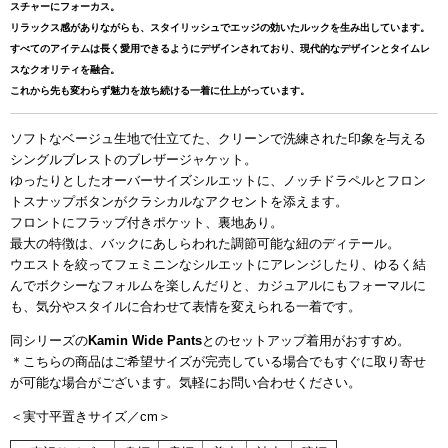
スチャーにフォーカス。
リラックス感がありながらも、スタイリッシュでエッジの効いたルックを生み出しています。
すべてのアイテムは長く愛用できるようにデザインされており、現代的なデザインとタイムレ
スなクオリティを融合。
これから先も変わらず魅力を放ち続ける一着に仕上がっています。
ソフトなベージュ生地で仕立てた、クリーンで洗練された印象を与える
シングルブレストのブレザージャケット。
ゆったりとしたオーバーサイズシルエットに、ノッチドラペルとフロン
トスナップボタンがクラシカルなアクセントを添えます。
フロントにフラップ付きポケット、裏地あり。
最大の特徴は、バックにあしらわれた調節可能な紐のディテール。
ウエストを絞ってフェミニンなシルエットにアレンジしたり、ゆるく結
んでボクシーなフォルムを楽しんだりと、
カジュアルにもフォーマルに
も、
気分やスタイルに合わせて表情を変えられる一着です。
同シリーズの
Kamin Wide Pants
とのセットアップ着用がおすすめ。
＊こちらの商品はご希望サイズが完売している場合でもすぐに取り寄せ
が可能な場合がございます。気軽にお問い合わせください。
＜実寸平置きサイズ／cm＞