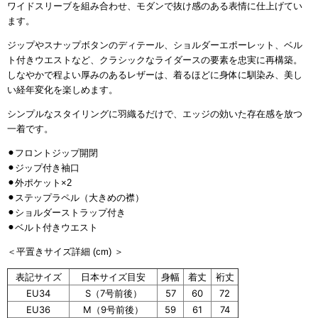
ワイドスリーブを組み合わせ、モダンで抜け感のある表情に仕上げてい
ます。
ジップやスナップボタンのディテール、ショルダーエポーレット、ベル
ト付きウエストなど、クラシックなライダースの要素を忠実に再構築。
しなやかで程よい厚みのあるレザーは、着るほどに身体に馴染み、美し
い経年変化を楽しめます。
シンプルなスタイリングに羽織るだけで、エッジの効いた存在感を放つ
一着です。
⚫︎フロントジップ開閉
⚫︎ジップ付き袖口
⚫︎外ポケット×2
⚫︎ステップラペル（大きめの襟）
⚫︎ショルダーストラップ付き
⚫︎ベルト付きウエスト
＜平置きサイズ詳細 (cm) ＞
表記サイズ
日本サイズ目安
身幅
着丈
裄丈
EU34
S（7号前後）
57
60
72
EU36
M（9号前後）
59
61
74