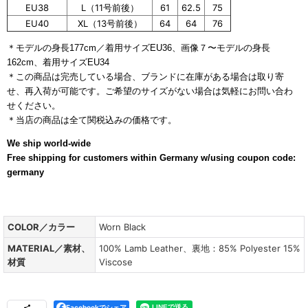
EU38
L（11号前後）
61
62.5
75
EU40
XL（13号前後）
64
64
76
＊モデルの身長177cm／着用サイズEU36、画像７〜モデルの身長
162cm、着用サイズEU34
＊この商品は完売している場合、ブランドに在庫がある場合は取り寄
せ、再入荷が可能です。ご希望のサイズがない場合は気軽にお問い合わ
せください。
＊当店の商品は全て関税込みの価格です。
ブラックアイテム
We ship world-wide
Free shipping for customers within Germany w/using coupon code:
germany
COLOR／カラー
Worn Black
MATERIAL／素材、
100% Lamb Leather、裏地：85% Polyester 15%
材質
Viscose
Facebookでシェア