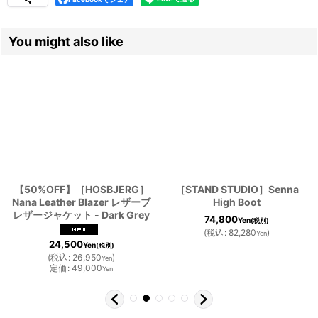
You might also like
【50%OFF】［HOSBJERG］
［STAND STUDIO］Senna
Nana Leather Blazer レザーブ
High Boot
レザージャケット - Dark Grey
74,800
Yen
(税別)
(
税込
:
82,280
)
Yen
24,500
Yen
(税別)
(
税込
:
26,950
)
Yen
定価
:
49,000
Yen