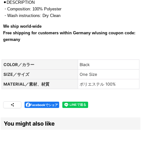
⚫︎DESCRIPTION
・Composition: 100% Polyester
・Wash instructions: Dry Clean
We ship world-wide
Free shipping for customers within Germany w/using coupon code:
germany
COLOR／カラー
Black
SIZE／サイズ
One Size
MATERIAL／素材、材質
ポリエステル 100%
Facebookでシェア
You might also like