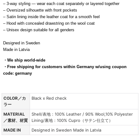
– 3-way styling — wear each coat separately or layered together
– Oversized silhouette with front pockets
– Satin lining inside the leather coat for a smooth feel
– Hood with concealed drawstring on the wool coat
– Unisex design suitable for all genders
Designed in Sweden
Made in Latvia
・
We ship world-wide
・Free shipping for customers within Germany w/using coupon
code: germany
COLOR／カ
Black x Red check
ラー
MATERIAL
Shell/表地：100% Leather / 90% Wool,10% Polyester
／素材、材質
Lining/裏地：100% Cupro（サテン仕立て）
MADE IN
Designed in Sweden Made in Latvia