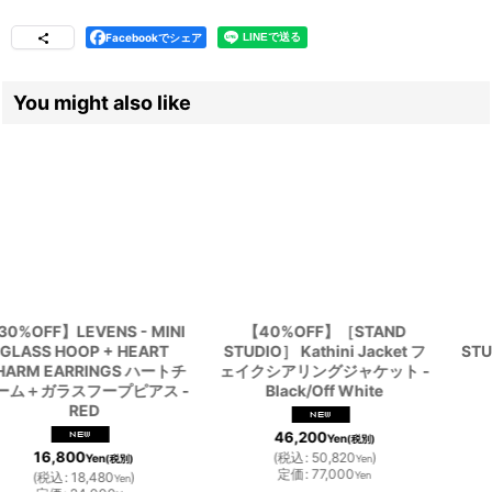
Facebookでシェア
You might also like
【50%OFF】［STAND
【60%OFF】［DRAE］
STUDIO］Becky Coat フェイ
BRUSHED-BACK NON-FADE
シアリングコート -
STRAIGHT JEAN ストレート
Black/Grey
インディゴデニムパンツ
［INDIGO］
47,500
Yen
(税別)
15,600
(
税込
:
52,250
)
Yen
Yen
(税別)
定価
:
95,000
Yen
(
税込
:
17,160
)
Yen
定価
:
39,000
Yen