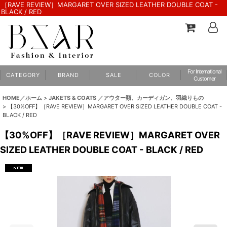
［RAVE REVIEW］MARGARET OVER SIZED LEATHER DOUBLE COAT -
BLACK / RED
For International
C A T E G O R Y
B R A N D
S A L E
C O L O R
Customer
HOME／ホーム
>
JAKETS & COATS ／アウター類、カーディガン、羽織りもの
>
【30%OFF】［RAVE REVIEW］MARGARET OVER SIZED LEATHER DOUBLE COAT -
BLACK / RED
【30%OFF】［RAVE REVIEW］MARGARET OVER
SIZED LEATHER DOUBLE COAT - BLACK / RED