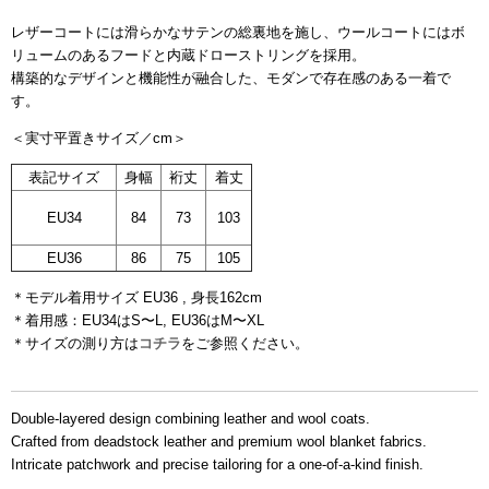
レザーコートには滑らかなサテンの総裏地を施し、ウールコートにはボ
リュームのあるフードと内蔵ドローストリングを採用。
構築的なデザインと機能性が融合した、モダンで存在感のある一着で
す。
＜実寸平置きサイズ／cm＞
表記サイズ
身幅
裄丈
着丈
EU34
84
73
103
EU36
86
75
105
＊モデル着用サイズ EU36 , 身長162cm
＊着用感：EU34はS〜L, EU36はM
〜XL
ブラックアイテム、レッ
＊
サイズの測り方は
コチラ
をご参照ください。
ドアイテム、パターンアイテム
Double-layered design combining leather and wool coats.
Crafted from deadstock leather and premium wool blanket fabrics.
Intricate patchwork and precise tailoring for a one-of-a-kind finish.