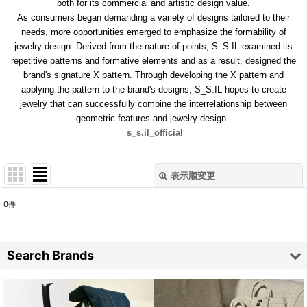
both for its commercial and artistic design value.
As consumers began demanding a variety of designs tailored to their
needs, more opportunities emerged to emphasize the formability of
jewelry design. Derived from the nature of points, S_S.IL examined its
repetitive patterns and formative elements and as a result, designed the
brand's signature X pattern. Through developing the X pattern and
applying the pattern to the brand's designs, S_S.IL hopes to create
jewelry that can successfully combine the interrelationship between
geometric features and jewelry design.
s_s.il_official
表示順変更
閉じる
0
件
表示数
:
Search Brands
並び順
:
ARDE
絞り込む