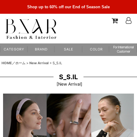
Shop up to 60% off our End of Season Sale
For International
C A T E G O R Y
B R A N D
S A L E
C O L O R
Customer
HOME／ホーム
>
New Arrival
>
S_S.IL
S_S.IL
[
New Arrival
]