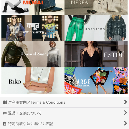
ARTHUR
ANOTHER GIRL
BIKO
BLOSSOM H COMPANY
Bone from Rock
Celeste Burgoyne
CHIMI EYEWEAR
DAMSON MADDER
determ;
ご利用案内／Terms & Conditions
DHRUV KAPOOR
返品・交換について
DIENEE
特定商取引法に基づく表記