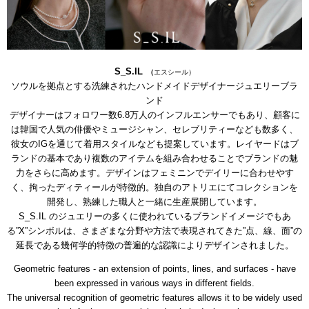
S_S.IL
（
エスシール）
ソウルを拠点とする洗練されたハンドメイドデザイナージュエリーブラ
ンド
デザイナーはフォロワー数6.8万人のインフルエンサーでもあり、顧客に
は韓国で人気の俳優やミュージシャン、セレブリティーなども数多く、
彼女のIGを通じて着用スタイルなども提案しています。レイヤードはブ
ランドの基本であり複数のアイテムを組み合わせることでブランドの魅
力をさらに高めます。デザインはフェミニンでデイリーに合わせやす
く、拘ったディティールが特徴的。独自のアトリエにてコレクションを
開発し、熟練した職人と一緒に生産展開しています。
S_S.IL
のジュエリーの多くに使われているブランドイメージでもあ
る”
X
”シンボルは、さまざまな分野や方法で表現されてきた”点、線、面”の
延長である幾何学的特徴の普遍的な認識によりデザインされました。
Geometric features - an extension of points, lines, and surfaces - have
been expressed in various ways in different fields.
The universal recognition of geometric features allows it to be widely used