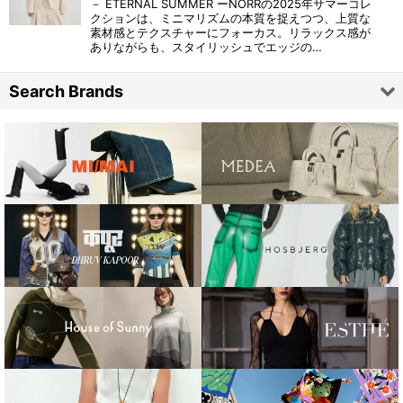
－ ETERNAL SUMMER ーNORRの2025年サマーコレ
クションは、ミニマリズムの本質を捉えつつ、上質な
素材感とテクスチャーにフォーカス。リラックス感が
ありながらも、スタイリッシュでエッジの…
Search Brands
ARDE
ARTHUR
ANOTHER GIRL
BIKO
BLOSSOM H COMPANY
Bone from Rock
Celeste Burgoyne
CHIMI EYEWEAR