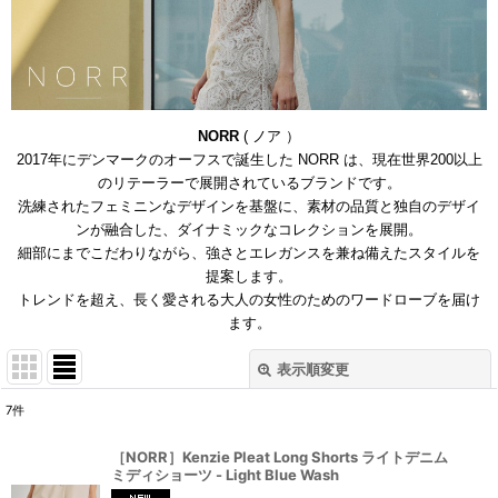
NORR
( ノア ）
2017年にデンマークのオーフスで誕生した NORR は、現在世界200以上
のリテーラーで展開されているブランドです。
洗練されたフェミニンなデザインを基盤に、
素材の品質と独自のデザイ
ンが融合した、ダイナミックなコレクションを
展開。
細部にまでこだわりながら、強さとエレガンスを兼ね備えたスタイルを
提案します。
トレンドを超え、長く愛される大人の女性のためのワードローブを届け
ます。
表示順変更
閉じる
7
件
表示数
:
［NORR］Kenzie Pleat Long Shorts ライトデニム
ミディショーツ - Light Blue Wash