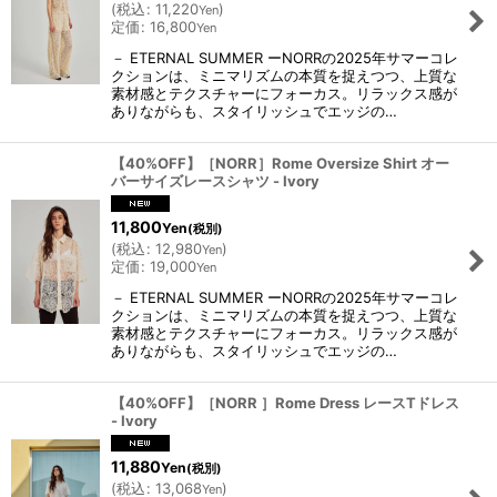
(
税込
:
11,220
)
Yen
定価
:
16,800
Yen
－ ETERNAL SUMMER ーNORRの2025年サマーコレ
クションは、ミニマリズムの本質を捉えつつ、上質な
素材感とテクスチャーにフォーカス。リラックス感が
ありながらも、スタイリッシュでエッジの…
【40%OFF】［NORR］Rome Oversize Shirt オー
バーサイズレースシャツ - Ivory
11,800
Yen
(税別)
(
税込
:
12,980
)
Yen
定価
:
19,000
Yen
－ ETERNAL SUMMER ーNORRの2025年サマーコレ
クションは、ミニマリズムの本質を捉えつつ、上質な
素材感とテクスチャーにフォーカス。リラックス感が
ありながらも、スタイリッシュでエッジの…
【40%OFF】［NORR ］Rome Dress レースTドレス
- Ivory
11,880
Yen
(税別)
(
税込
:
13,068
)
Yen