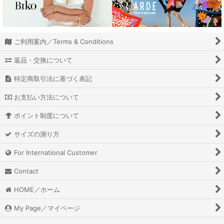
DAMSON MADDER
determ;
ご利用案内／Terms & Conditions
DHRUV KAPOOR
返品・交換について
DIENEE
特定商取引法に基づく表記
お支払い方法について
DRAE
ポイント制度について
DRYCLEANONLY
サイズの測り方
ESTHE
For International Customer
GLYNIT
Contact
GHOSPELL
HOME／ホーム
HOSBJERG
My Page／マイページ
HOUSE OF SUNNY