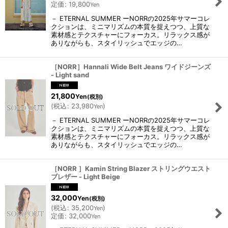
定価
:
19,800
Yen
－ ETERNAL SUMMER ーNORRの2025年サマーコレ
クションは、ミニマリズムの本質を捉えつつ、上質な
素材感とテクスチャーにフォーカス。リラックス感が
ありながらも、スタイリッシュでエッジの…
［NORR］Hannali Wide Belt Jeans ワイドジーンズ
- Light sand
21,800
Yen
(税別)
(
税込
:
23,980
)
Yen
－ ETERNAL SUMMER ーNORRの2025年サマーコレ
クションは、ミニマリズムの本質を捉えつつ、上質な
素材感とテクスチャーにフォーカス。リラックス感が
ありながらも、スタイリッシュでエッジの…
［NORR ］Kamin String Blazer ストリングウエスト
ブレザー - Light Beige
32,000
Yen
(税別)
(
税込
:
35,200
)
Yen
定価
:
32,000
Yen