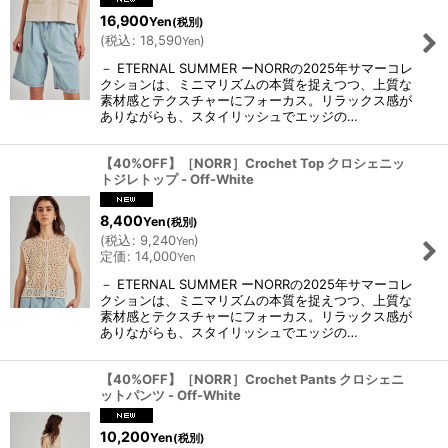
並び順
:
16,900
Yen
(税別)
(
税込
:
18,590
)
Yen
絞り込む
－ ETERNAL SUMMER ーNORRの2025年サマーコレ
クションは、ミニマリズムの本質を捉えつつ、上質な
素材感とテクスチャーにフォーカス。リラックス感が
ありながらも、スタイリッシュでエッジの…
【40%OFF】［NORR］Crochet Top クロシェニッ
トジレトップ - Off-White
8,400
Yen
(税別)
(
税込
:
9,240
)
Yen
定価
:
14,000
Yen
－ ETERNAL SUMMER ーNORRの2025年サマーコレ
クションは、ミニマリズムの本質を捉えつつ、上質な
素材感とテクスチャーにフォーカス。リラックス感が
ありながらも、スタイリッシュでエッジの…
【40%OFF】［NORR］Crochet Pants クロシェニ
ットパンツ - Off-White
10,200
Yen
(税別)