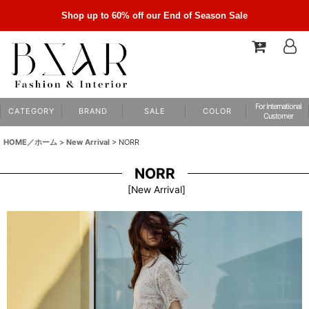
Shop up to 60% off our End of Season Sale
For International
C A T E G O R Y
B R A N D
S A L E
C O L O R
Customer
HOME／ホーム
>
New Arrival
>
NORR
NORR
[
New Arrival
]