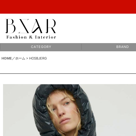
C A T E G O R Y
B R A N D
HOME／ホーム
>
HOSBJERG