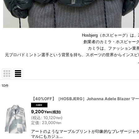
Hosbjerg（ホスビャーグ
創業者のカミラ・ホスビャー
カミラは、ファッション業界
元プロバドミントン選手という背景を持ち、スポーツの世界からインスピ
10
件
表示数
:
【40%OFF】［HOSBJERG］Johanna Adele Blazer マー
9,200
Yen
(税別)
並び順
:
(
税込
:
10,120
)
Yen
定価
:
23,000
Yen
アートのようなマーブルプリントが印象的なブレザージャ
マルにもカジュ…