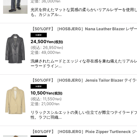
定価
:
36,000
Yen
光沢を抑えたマットな質感の柔らかいリアルレザーを使用
も。カジュアル…
【50%OFF】［HOSBJERG］Nana Leather Blazer レ
24,500
Yen
(税別)
(
税込
:
26,950
)
Yen
定価
:
49,000
Yen
洗練されたムードとエッジィな存在感を兼ね備えたリアル
ーラードライン…
【50%OFF】［HOSBJERG］Jensis Tailor Blazer テ
10,500
Yen
(税別)
(
税込
:
11,550
)
Yen
定価
:
21,000
Yen
リラックスシルエットの美しい仕立てが際立つテイラード
性。ラフに羽織…
【60%OFF】［HOSBJERG］Pixie Zipper Turtl