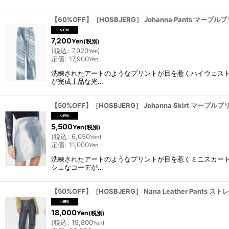
【60%OFF】［HOSBJERG］ Johanna Pants マーブルプリン
7,200
Yen
(税別)
(
税込
:
7,920
)
Yen
定価
:
17,900
Yen
洗練されたアートのようなプリントが目を惹くハイウェス
が完成上品な光…
【50%OFF】［HOSBJERG］ Johanna Skirt マーブルプリン
5,500
Yen
(税別)
(
税込
:
6,050
)
Yen
定価
:
11,000
Yen
洗練されたアートのようなプリントが目を惹くミニスカー
シュなコーデが…
【50%OFF】［HOSBJERG］ Nana Leather Pants スト
18,000
Yen
(税別)
(
税込
:
19,800
)
Yen