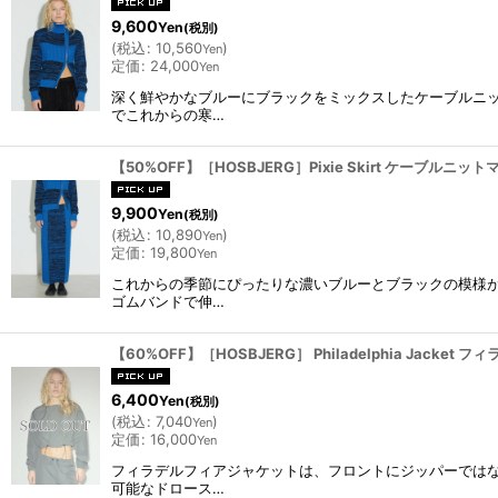
9,600
Yen
(税別)
(
税込
:
10,560
)
Yen
定価
:
24,000
Yen
深く鮮やかなブルーにブラックをミックスしたケーブルニ
でこれからの寒…
【50%OFF】［HOSBJERG］Pixie Skirt ケーブルニ
9,900
Yen
(税別)
(
税込
:
10,890
)
Yen
定価
:
19,800
Yen
これからの季節にぴったりな濃いブルーとブラックの模様
ゴムバンドで伸…
【60%OFF】［HOSBJERG］ Philadelphia Jacket
6,400
Yen
(税別)
(
税込
:
7,040
)
Yen
定価
:
16,000
Yen
フィラデルフィアジャケットは、フロントにジッパーでは
可能なドロース…