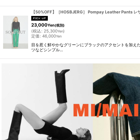
【50%OFF】［HOSBJERG］ Pompay Leather Pants レザ
23,000
Yen
(税別)
(
税込
:
25,300
)
Yen
定価
:
46,000
Yen
目を惹く鮮やかなグリーンにブラックのアクセントを加え
ツなどシンプル…