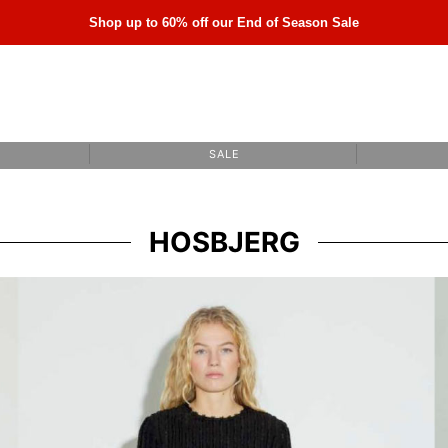
Shop up to 60% off our End of Season Sale
S A L E
HOSBJERG