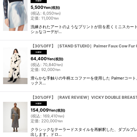
5,500
Yen
(税別)
(
税込
:
6,050
)
Yen
定価
:
11,000
Yen
洗練されたアートのようなプリントが目を惹くミニスカー
シュなコーデが…
【30%OFF】［STAND STUDIO］Palmer Faux Cow Fur
64,400
Yen
(税別)
(
税込
:
70,840
)
Yen
定価
:
92,000
Yen
滑らかな手触りの牛柄エコファーを使用した Palmer
ックス…
【30%OFF】［RAVE REVIEW］VICKY DOUBLE BREASTE
154,009
Yen
(税別)
(
税込
:
169,410
)
Yen
定価
:
220,000
Yen
クラシックなテーラードスタイルを再解釈した、ダブルブ
出します。ドロ…