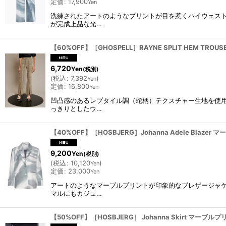
定価
:
17,900
Yen
並び順
:
洗練されたアートのようなプリントが目を惹くハイウェス
が完成上品な光…
カテゴリ
:
【60%OFF】［GHOSPELL］RAYNE SPLIT HEM TR
6,720
Yen
(税別)
(
税込
:
7,392
)
ブランド
:
Yen
定価
:
16,800
Yen
凹凸感のあるレプタイル調（蛇柄）テクスチャー生地を使
っきりとしたウ…
【40%OFF】［HOSBJERG］Johanna Adele Blazer マー
9,200
Yen
(税別)
(
税込
:
10,120
)
Yen
定価
:
23,000
Yen
アートのようなマーブルプリントが印象的なブレザージャ
マルにもカジュ…
【50%OFF】［HOSBJERG］ Johanna Skirt マーブルプリン