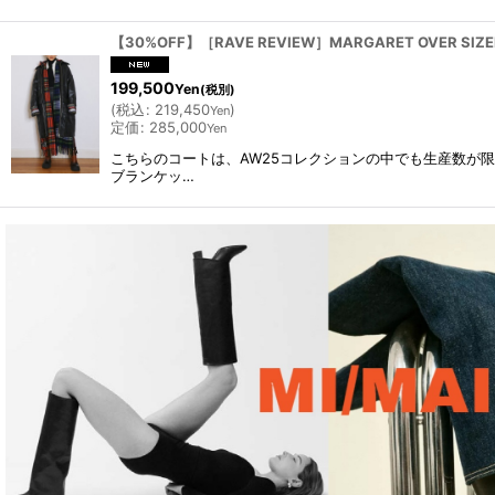
【30%OFF】［RAVE REVIEW］MARGARET OVER SIZED L
199,500
Yen
(税別)
(
税込
:
219,450
)
Yen
定価
:
285,000
Yen
こちらのコートは、AW25コレクションの中でも生産数が
ブランケッ…