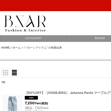
C A T E G O R Y
B R A N D
HOME／ホーム
>
"パターンアイテム"
の
検索結果
7
件
検索キーワード
:
【60%OFF】［HOSBJERG］ Johanna Pants マーブルプリン
表示数
:
7,200
Yen
(税別)
(
税込
:
7,920
)
Yen