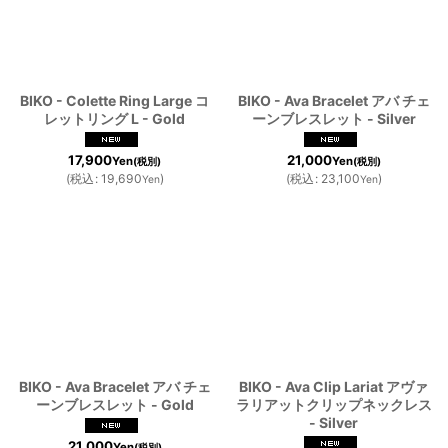
BIKO - Colette Ring Large コ
BIKO - Ava Bracelet アバ チェ
レットリング L - Gold
ーンブレスレット - Silver
17,900
21,000
Yen
Yen
(税別)
(税別)
(
税込
:
19,690
)
(
税込
:
23,100
)
Yen
Yen
BIKO - Ava Bracelet アバ チェ
BIKO - Ava Clip Lariat アヴァ
ーンブレスレット - Gold
ラリアットクリップネックレス
- Silver
21,000
Yen
(税別)