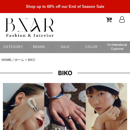
Shop up to 60% off our End of Season Sale
For International
C A T E G O R Y
B R A N D
S A L E
C O L O R
Customer
HOME／ホーム
>
BIKO
BIKO