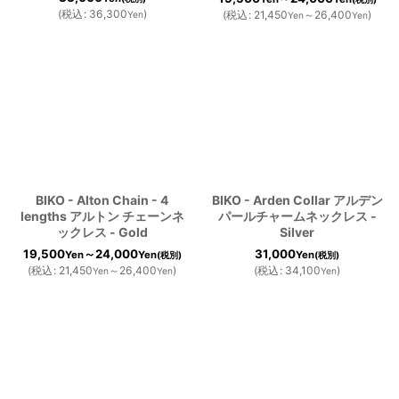
(
税込
:
36,300
)
(
税込
:
21,450
～26,400
)
Yen
Yen
Yen
BIKO - Alton Chain - 4
BIKO - Arden Collar アルデン
lengths アルトン チェーンネ
パールチャームネックレス -
ックレス - Gold
Silver
19,500
～24,000
31,000
Yen
Yen
Yen
(税別)
(税別)
(
税込
:
21,450
～26,400
)
(
税込
:
34,100
)
Yen
Yen
Yen