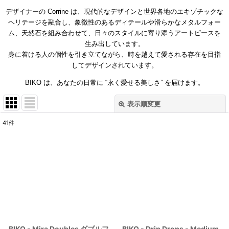
デザイナーの Corrine は、現代的なデザインと世界各地のエキゾチックな
ヘリテージを融合し、象徴性のあるディテールや滑らかなメタルフォー
ム、天然石を組み合わせて、日々のスタイルに寄り添うアートピースを
生み出しています。
身に着ける人の個性を引き立てながら、時を越えて愛される存在を目指
してデザインされています。
BIKO は、あなたの日常に “永く愛せる美しさ” を届けます。
表示順変更
閉じる
41
件
表示数
:
並び順
:
絞り込む
BIKO - Mira Doubles ダブルフ
BIKO - Drip Drops - Medium