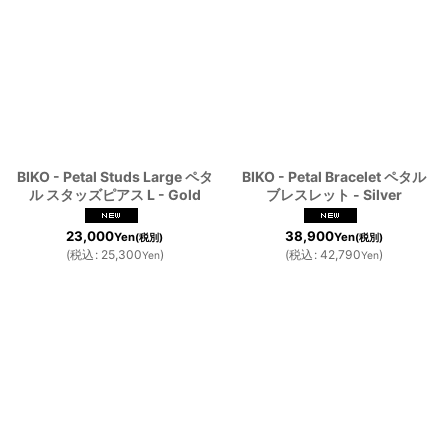
BIKO - Petal Studs Large ペタ
BIKO - Petal Bracelet ペタル
ル スタッズピアス L - Gold
ブレスレット - Silver
23,000
38,900
Yen
Yen
(税別)
(税別)
(
税込
:
25,300
)
(
税込
:
42,790
)
Yen
Yen