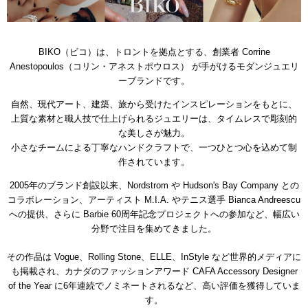
BIKO（ビコ）は、トロントを拠点とする
、創業者 Corrine
Anestopoulos（コリン・アネストポウロス） が手がけるモダンジュエリ
ーブランドです。
自然、現代アート、建築、旅から受けたインスピレーションをもとに、
上質な素材と職人技で仕上げられるジュエリーは、タイムレスで彫刻的
な美しさが魅力。
小さなチームによる丁寧なハンドクラフトで、一つひとつ心を込めて制
作されています。
2005年のブランド創設以来、Nordstrom や Hudson's Bay Company との
コラボレーション、アーティスト M.I.A. やテニス選手 Bianca Andreescu
への提供、さらに Barbie 60周年記念プロジェクトへの参加など、幅広い
分野で注目を集めてきました。
その作品は Vogue、Rolling Stone、ELLE、InStyle など世界的メディアに
も掲載され、カナダのファッションアワード CAFA Accessory Designer
of the Year に6年連続でノミネートされるなど、高い評価を獲得していま
す。