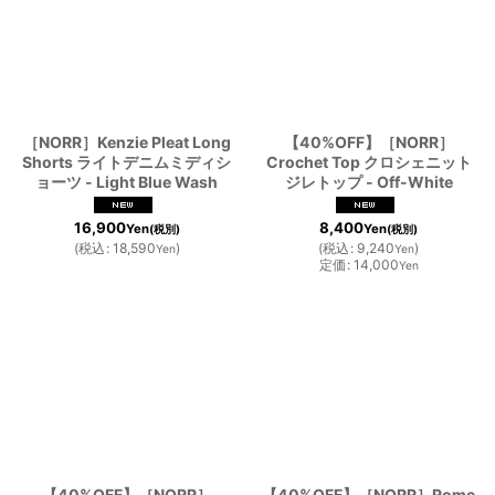
並び順
:
絞り込む
［NORR］Kenzie Pleat Long
【40%OFF】［NORR］
Shorts ライトデニムミディシ
Crochet Top クロシェニット
ョーツ - Light Blue Wash
ジレトップ - Off-White
16,900
8,400
Yen
Yen
(税別)
(税別)
(
税込
:
18,590
)
(
税込
:
9,240
)
Yen
Yen
定価
:
14,000
Yen
【40%OFF】［NORR］
【40%OFF】［NORR］Rome