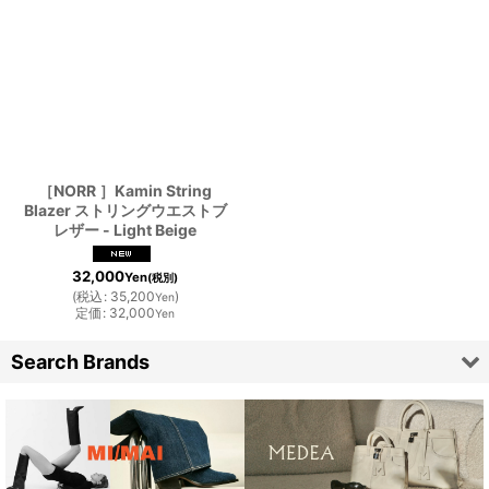
［NORR ］Kamin String
Blazer ストリングウエストブ
レザー - Light Beige
32,000
Yen
(税別)
(
税込
:
35,200
)
Yen
定価
:
32,000
Yen
Search Brands
ARDE
ARTHUR