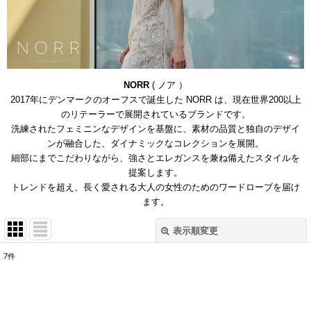
NORR
( ノア ）
2017年にデンマークのオーフスで誕生した NORR は、現在世界200以上
のリテーラーで展開されているブランドです。
洗練されたフェミニンなデザインを基盤に、
素材の品質と独自のデザイ
ンが融合した、ダイナミックなコレクションを
展開。
細部にまでこだわりながら、強さとエレガンスを兼ね備えたスタイルを
提案します。
トレンドを超え、長く愛される大人の女性のためのワードローブを届け
ます。
表示順変更
閉じる
7
件
表示数
: