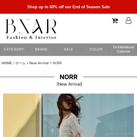
Shop up to 60% off our End of Season Sale
For International
C A T E G O R Y
B R A N D
S A L E
C O L O R
Customer
HOME／ホーム
>
New Arrival
>
NORR
NORR
[
New Arrival
]