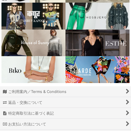
ANOTHER GIRL
BIKO
BLOSSOM H COMPANY
Bone from Rock
Celeste Burgoyne
CHIMI EYEWEAR
DAMSON MADDER
determ;
ご利用案内／Terms & Conditions
DHRUV KAPOOR
返品・交換について
DIENEE
特定商取引法に基づく表記
お支払い方法について
DRAE