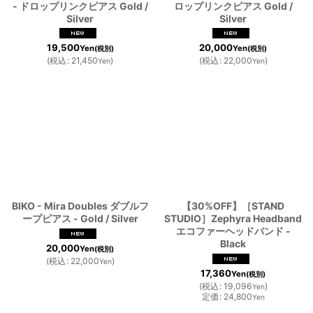
- ドロップリンクピアス Gold /
ロップリンクピアス Gold /
Silver
Silver
19,500
20,000
Yen
Yen
(税別)
(税別)
(
税込
:
21,450
)
(
税込
:
22,000
)
Yen
Yen
BIKO - Mira Doubles ダブルフ
【30%OFF】［STAND
ープピアス - Gold / Silver
STUDIO］Zephyra Headband
エコファーヘッドバンド -
Black
20,000
Yen
(税別)
(
税込
:
22,000
)
Yen
17,360
Yen
(税別)
(
税込
:
19,096
)
Yen
定価
:
24,800
Yen