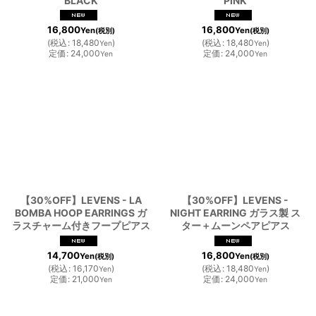
BLACK
PINK
16,800
16,800
Yen
Yen
(税別)
(税別)
(
税込
:
18,480
)
(
税込
:
18,480
)
Yen
Yen
定価
:
24,000
定価
:
24,000
Yen
Yen
【30%OFF】LEVENS - LA
【30%OFF】LEVENS -
BOMBA HOOP EARRINGS ガ
NIGHT EARRING ガラス製 ス
ラスチャーム付きフープピアス
ター＋ムーンペアピアス
14,700
16,800
Yen
Yen
(税別)
(税別)
(
税込
:
16,170
)
(
税込
:
18,480
)
Yen
Yen
定価
:
21,000
定価
:
24,000
Yen
Yen