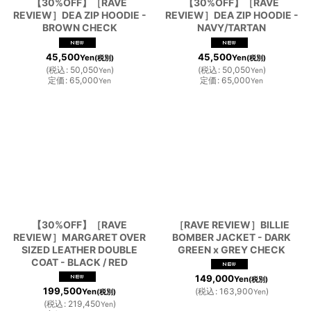
【30%OFF】［RAVE
【30%OFF】［RAVE
REVIEW］DEA ZIP HOODIE -
REVIEW］DEA ZIP HOODIE -
BROWN CHECK
NAVY/TARTAN
45,500
45,500
Yen
Yen
(税別)
(税別)
(
税込
:
50,050
)
(
税込
:
50,050
)
Yen
Yen
定価
:
65,000
定価
:
65,000
Yen
Yen
【30%OFF】［RAVE
［RAVE REVIEW］BILLIE
REVIEW］MARGARET OVER
BOMBER JACKET - DARK
SIZED LEATHER DOUBLE
GREEN x GREY CHECK
COAT - BLACK / RED
149,000
Yen
(税別)
199,500
(
税込
:
163,900
)
Yen
(税別)
Yen
(
税込
:
219,450
)
Yen