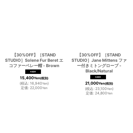
【30%OFF】［STAND
【30%OFF】［STAND
STUDIO］Solene Fur Beret エ
STUDIO］Jane Mittens ファ
コファーベレー帽 - Brown
ー付きミトングローブ -
Black/Natural
15,400
Yen
(税別)
21,000
(
税込
:
16,940
)
Yen
Yen
(税別)
定価
:
22,000
Yen
(
税込
:
23,100
)
Yen
定価
:
24,800
Yen