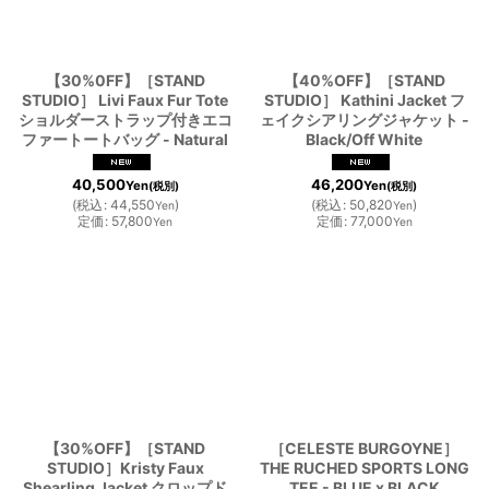
【30%0FF】［STAND
【40%OFF】［STAND
STUDIO］ Livi Faux Fur Tote
STUDIO］ Kathini Jacket フ
ショルダーストラップ付きエコ
ェイクシアリングジャケット -
ファートートバッグ - Natural
Black/Off White
40,500
46,200
Yen
Yen
(税別)
(税別)
(
税込
:
44,550
)
(
税込
:
50,820
)
Yen
Yen
定価
:
57,800
定価
:
77,000
Yen
Yen
【30%OFF】［STAND
［CELESTE BURGOYNE］
STUDIO］Kristy Faux
THE RUCHED SPORTS LONG
Shearling Jacket クロップド
TEE - BLUE x BLACK