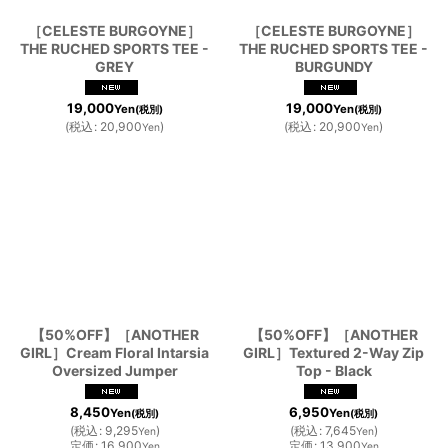
［CELESTE BURGOYNE］
［CELESTE BURGOYNE］
THE RUCHED SPORTS TEE -
THE RUCHED SPORTS TEE -
GREY
BURGUNDY
19,000
19,000
Yen
Yen
(税別)
(税別)
(
税込
:
20,900
)
(
税込
:
20,900
)
Yen
Yen
【50%OFF】［ANOTHER
【50%OFF】［ANOTHER
GIRL］Cream Floral Intarsia
GIRL］Textured 2-Way Zip
Oversized Jumper
Top - Black
8,450
6,950
Yen
Yen
(税別)
(税別)
(
税込
:
9,295
)
(
税込
:
7,645
)
Yen
Yen
定価
:
16,900
定価
:
13,900
Yen
Yen