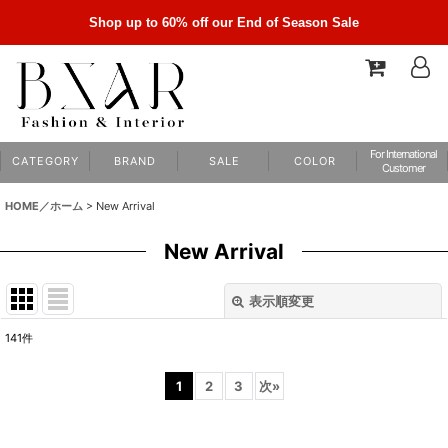
Shop up to 60% off our End of Season Sale
For International
C A T E G O R Y
B R A N D
S A L E
C O L O R
Customer
HOME／ホーム
>
New Arrival
New Arrival
表示順変更
閉じる
141
件
表示数
:
1
2
3
次
»
並び順
: