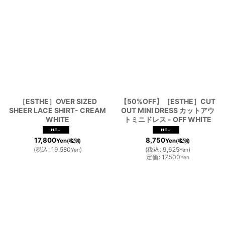
［ESTHE］OVER SIZED
【50%OFF】［ESTHE］CUT
SHEER LACE SHIRT- CREAM
OUT MINI DRESS カットアウ
WHITE
トミニドレス - OFF WHITE
17,800
8,750
Yen
Yen
(税別)
(税別)
(
税込
:
19,580
)
(
税込
:
9,625
)
Yen
Yen
定価
:
17,500
Yen