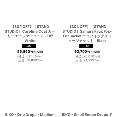
【30%OFF】［STAND
【30%OFF】［STAND
STUDIO］Carolina Coat カー
STUDIO］Samara Faux Fox-
リーエコファーコート - Off
Fur Jacket エコフォックスフ
White
ァージャケット - Black
55,860
63,700
Yen
Yen
(税別)
(税別)
(
税込
:
61,446
)
(
税込
:
70,070
)
Yen
Yen
定価
:
79,800
定価
:
91,000
Yen
Yen
BIKO - Drip Drops - Medium
BIKO - Small Ember Drops ド