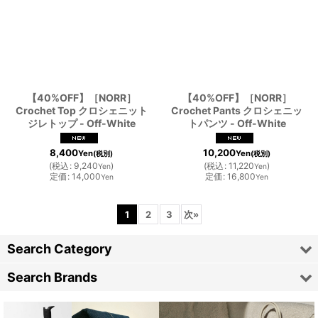
【40%OFF】［NORR］
【40%OFF】［NORR］
Crochet Top クロシェニット
Crochet Pants クロシェニッ
ジレトップ - Off-White
トパンツ - Off-White
8,400
10,200
Yen
Yen
(税別)
(税別)
(
税込
:
9,240
)
(
税込
:
11,220
)
Yen
Yen
定価
:
14,000
定価
:
16,800
Yen
Yen
1
2
3
次
»
Search Category
Search Brands
TOPS／トップス類
ARDE
BODY SUIT／ボディスーツ