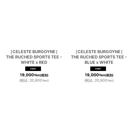
［CELESTE BURGOYNE］
［CELESTE BURGOYNE］
THE RUCHED SPORTS TEE -
THE RUCHED SPORTS TEE -
WHITE x RED
BLUE x WHITE
19,000
19,000
Yen
Yen
(税別)
(税別)
(
税込
:
20,900
)
(
税込
:
20,900
)
Yen
Yen