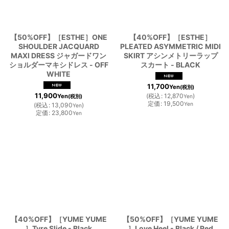
【50%OFF】［ESTHE］ONE
【40%OFF】［ESTHE］
SHOULDER JACQUARD
PLEATED ASYMMETRIC MIDI
MAXI DRESS ジャガードワン
SKIRT アシンメトリーラップ
ショルダーマキシドレス - OFF
スカート - BLACK
WHITE
11,700
Yen
(税別)
11,900
(
税込
:
12,870
)
Yen
(税別)
Yen
定価
:
19,500
Yen
(
税込
:
13,090
)
Yen
定価
:
23,800
Yen
【40%OFF】［YUME YUME
【50%OFF】［YUME YUME
］Tyre Slide - Black
］Love Heel - Black / Red