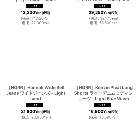
13,200
29,250
Yen
Yen
(税別)
(税別)
(
税込
:
14,520
)
(
税込
:
32,175
)
Yen
Yen
定価
:
22,000
定価
:
58,500
Yen
Yen
［NORR］Hannali Wide Belt
［NORR］Kenzie Pleat Long
Jeans ワイドジーンズ - Light
Shorts ライトデニムミディシ
sand
ョーツ - Light Blue Wash
21,800
16,900
Yen
Yen
(税別)
(税別)
(
税込
:
23,980
)
(
税込
:
18,590
)
Yen
Yen