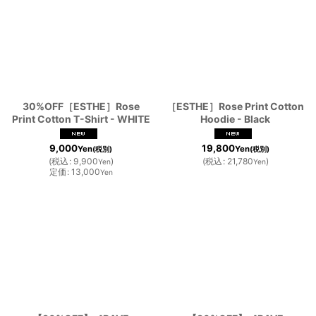
絞り込む
30%OFF［ESTHE］Rose
［ESTHE］Rose Print Cotton
Print Cotton T-Shirt - WHITE
Hoodie - Black
9,000
19,800
Yen
Yen
(税別)
(税別)
(
税込
:
9,900
)
(
税込
:
21,780
)
Yen
Yen
定価
:
13,000
Yen