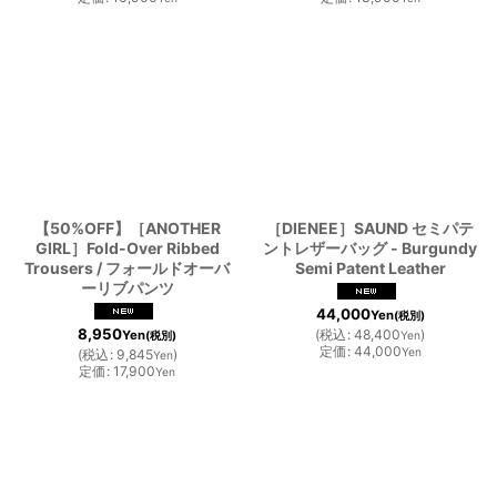
【50%OFF】［ANOTHER
［DIENEE］SAUND セミパテ
GIRL］Fold-Over Ribbed
ントレザーバッグ - Burgundy
Trousers / フォールドオーバ
Semi Patent Leather
ーリブパンツ
44,000
Yen
(税別)
8,950
(
税込
:
48,400
)
Yen
(税別)
Yen
定価
:
44,000
Yen
(
税込
:
9,845
)
Yen
定価
:
17,900
Yen