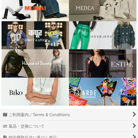
ARTHUR
BOTTOMS／ ボトムス類
ANOTHER GIRL
JAKETS & COATS ／アウター類、カーディガン、羽織りもの
BIKO
DRESSES & JUMSUITS ／ドレス、ワンピース、ジャンプスーツ
BLOSSOM H COMPANY
ACCESSORIES ／小物、アクセサリー類
Bone from Rock
SHOES／シューズ類
Celeste Burgoyne
BAGS／バッグ類
CHIMI EYEWEAR
HATS／帽子、ハット類
DAMSON MADDER
EYEWEAR／メガネ、サングラス
determ;
GIFT CARD／ギフトカード
ご利用案内／Terms & Conditions
DHRUV KAPOOR
返品・交換について
DIENEE
特定商取引法に基づく表記