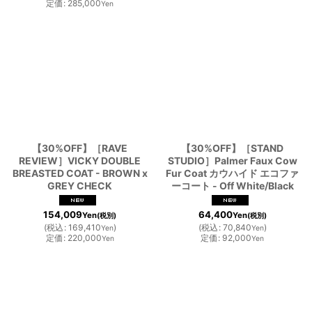
定価
:
285,000
Yen
【30%OFF】［RAVE
【30%OFF】［STAND
REVIEW］VICKY DOUBLE
STUDIO］Palmer Faux Cow
BREASTED COAT - BROWN x
Fur Coat カウハイド エコファ
GREY CHECK
ーコート - Off White/Black
154,009
64,400
Yen
Yen
(税別)
(税別)
(
税込
:
169,410
)
(
税込
:
70,840
)
Yen
Yen
定価
:
220,000
定価
:
92,000
Yen
Yen